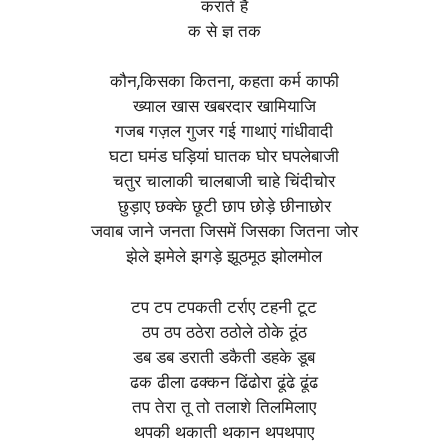
कराते है
क से ज्ञ तक
कौन,किसका कितना, कहता कर्म काफी
ख्याल खास खबरदार खामियाजि
गजब गज़ल गुजर गई गाथाएं गांधीवादी
घटा घमंड घड़ियां घातक घोर घपलेबाजी
चतुर चालाकी चालबाजी चाहे चिंदीचोर
छुड़ाए छक्के छूटी छाप छोड़े छीनाछोर
जवाब जाने जनता जिसमें जिसका जितना जोर
झेले झमेले झगड़े झूठमूठ झोलमोल
टप टप टपकती टर्राए टहनी टूट
ठप ठप ठठेरा ठठोले ठोके ठूंठ
डब डब डराती डकैती डहके डूब
ढक ढीला ढक्कन ढिंढोरा ढूंढे ढूंढ
तप तेरा तू तो तलाशे तिलमिलाए
थपकी थकाती थकान थपथपाए