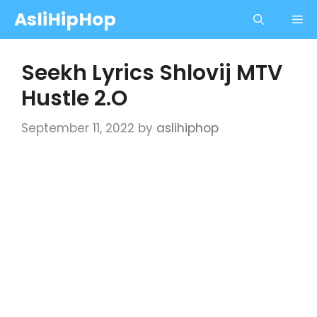
Skip
AsliHipHop
Me
to
content
Seekh Lyrics Shlovij MTV
Hustle 2.O
September 11, 2022
by
aslihiphop