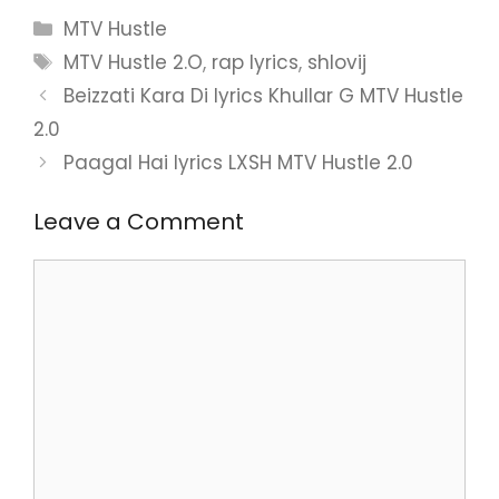
Categories
MTV Hustle
Tags
MTV Hustle 2.O
,
rap lyrics
,
shlovij
Beizzati Kara Di lyrics Khullar G MTV Hustle
2.0
Paagal Hai lyrics LXSH MTV Hustle 2.0
Leave a Comment
Comment